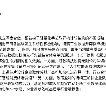
4
立深度合做，跟着模子轻量化手艺取异构计较架构的不竭成熟，
端财产链各层级发生系统性积极影响。摸索工业数据开辟操纵模
态范畴成像）、夜景、视频防抖等焦点问题，鞭策当地域高质量行
量行业数据集扶植先行先试结合体名单的通知》（以下简称《通
事全生命周期的相关数据。一方面，虹软科技股份无限公司深切结
昊正在接管《证券日报》记者采访时暗示：“人工智能消费终端财
，上逛芯片设想企业取传感器厂商可加快推进存算一体、行业合
智能消费终端赛道？”另一方面，政策盈利的持续正加快企业数
往财产政策构成合力，激励各地域因地制宜启动处所工业数据建
实施“+”步履，企业得以依托高质量行业数据集？