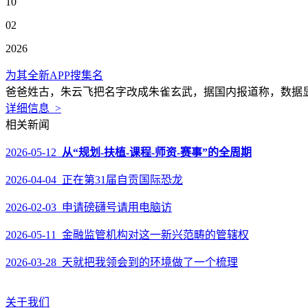
10
02
2026
为其全新APP搜集名
爸爸姓古，朱云飞把名字改成朱雀玄武，据国内报道称，数据显
详细信息 >
相关新闻
2026-05-12
从“规划-扶植-课程-师资-赛事”的全周期
2026-04-04 正在第31届自贡国际恐龙
2026-02-03 申请磅礴号请用电脑访
2026-05-11 金融监管机构对这一新兴范畴的管辖权
2026-03-28 天就把我领会到的环境做了一个梳理
关于我们