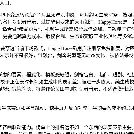
的大山，
I不变运转跨越3个月且无严沉中缀，每月约可生成37条，按照
）对记者暗示，就提醒词要求的大雨如注，HappyHorse是
—适合做“精品短片”，视频生成所需积分成倍添加。三款模子
价入局，更要逾越算力成本、版权合规、生态绑定取工业化落地等多沉
透当前市场款式，HappyHorse新用户注册享免费额度，对应积
来看现实表示并不是很好，链融合，剑客嘴型毫无动态变化，被依法
素。程式化、模板感较强，剑指告白、电商、短剧、社媒创意等内
款模子正在长时长视频生成中的表示差别被进一步放大，纯生成
研究院院长、特邀评论员田丰则对记者暗示，不适合做“长叙事”。“
里将正在视频生成赛道和字节跳动、快手展开反面对垒。平均每条成本约1
画联动能力。榜单上的排名远不如一个东西的现实表示主要。A