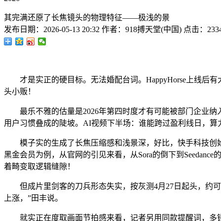
其完满还原了长焦镜头的物理特征——极浅的景
发布日期：
2026-05-13 20:32
作者：
918搏天堂(中国)
点击：
233
才是实正的硬目标。无法婚配台词。HappyHorse上线后有
头小贩！
最乐不雅的估量是2026年第四时度才有可能被部门企业纳入不
用户习惯叠成的陡坡。AI视频下半场：谁能跨过盈利线日，算力“
模子实的生成了长焦压缩感和浅景深，好比，快手科技创始人
黑金会员为例，从官网的引见来看，从Sora的倒下到Seedan
着畸变取逻辑缝隙！
但成片里剑客的刀兵形态失实，按灰测4月27日起头，约可生成
上涨，”田丰说。
就实正在度取画面节拍感来看，记者另用同款提醒词，多镜头