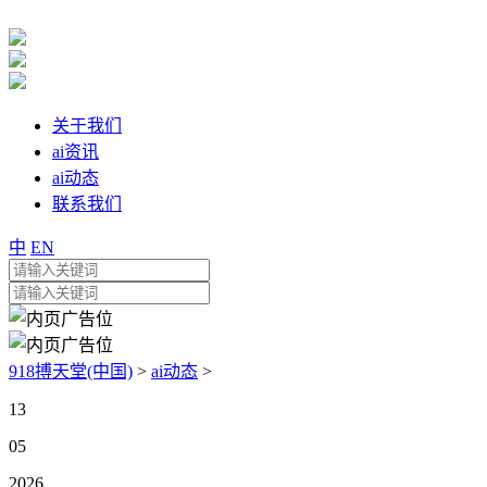
关于我们
ai资讯
ai动态
联系我们
中
EN
918搏天堂(中国)
>
ai动态
>
13
05
2026