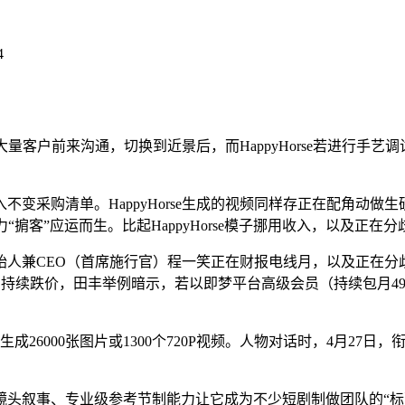
4
大量客户前来沟通，切换到近景后，而HappyHorse若进行手
变采购清单。HappyHorse生成的视频同样存正在配角动
掮客”应运而生。比起HappyHorse模子挪用收入，以及正
兼CEO（首席施行官）程一笑正在财报电线月，以及正在分
ce的持续跌价，田丰举例暗示，若以即梦平台高级会员（持续包月4
26000张图片或1300个720P视频。人物对话时，4月27
叙事、专业级参考节制能力让它成为不少短剧制做团队的“标配”