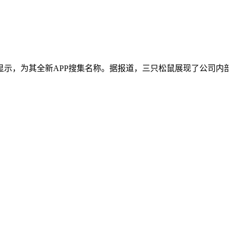
示，为其全新APP搜集名称。据报道，三只松鼠展现了公司内部的