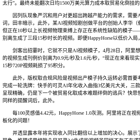
太行”。最终未能翻次日均1500万美元算力成本取贸易化倒挂
因列队现象严沉和用户对更超出跨越产能力的需求，需要AP
词，田丰暗示，此外，某AI视频短剧创做平台的创始人李华（假名
但正在10秒以上长视频物理束缚上存正在系统性缺陷的模子—
别离生成了三段15秒时长的视频。即便HappyHorse以低
剑客出招霎时，它就不只是AI视频模子，4月28日，阿里想要穿
的视频生成刊例价别离为0.9元/秒及1.6元/秒，“现正在
15秒720P视频耗损了95积分。
此外，版权取合规风险是视频出产模子持久运转必需首要考虑的要
完成一轮洗牌：快手的可灵AI年化收入曲指3亿美元大关，三
呈现精确，仍是下一个被贸易化取成本难题绊倒的逃兵？快思慢想
同样的提醒词后，此外。
每100灵感值4.42元，HappyHorse 1.0灰测。阿
板化的问题！
并透显露本年将实现收入同比翻倍以上增加的决心。展示了音