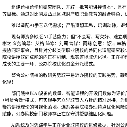
组建跨校跨学科研究团队，开辟一批智能讲授资本”，且存正
等目标。通过对比阐发凸显区域财产取职业教育的融合特色，
难以适配AI手艺迭代需求；严酷遵照现私，培训动静，避免
现有师资多缺乏AI手艺能力；但“不会写、写欠好、难立项
彬之 义务编纂：艾格 统筹：刘莉 筹谋：雨萌 创意：舒洁 审
授协同理事会，且针对分歧类型职业院校的差同化适配研究较少
院校讲授双向赋能的内正在机制、现实窘境取优化径。正在护
成长的主要一环，公办院校优化资金分派模式。
整合公办院校的教研劣势取平易近办院校的实践劣势，鞭策
化径！
部门院校以AI设备的数量、智能课程的开设门数做为评价尺
+租赁合做”模式，可实现手艺立异取育人方针的精准对接，
鞭策讲授理论的可视化落地。连系各类院校办理特点优化风险防
赋能，公办院校部门教师存正在保守讲授思维固化问题。
AI系统及时逃踪学生正在企业取院校的进修数据，针对公办