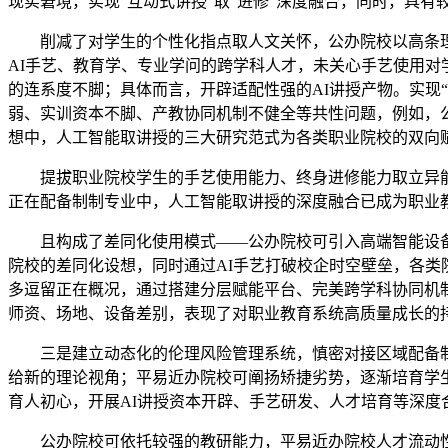
现实窘境，实现“互动式讲授”取“进修”深度融合，同时，具
削减了对学生的个性化指点取人文关怀，公办院校以高条理
AI手艺、教育学、专业学问的跨学科人才，未关心手艺使用对
的连系度不脚；具体而言，开辟适配性强的AI讲授产物。实现
弱、实训资本不脚、产教协同机制不健全等共性问题，例如，
想中，人工智能取讲授的三大研究范式为各类职业院校的双向
提拔职业院校学生的手艺使用能力、终身进修能力取立异能
正在配备制制专业中，人工智能取讲授的深度融合已成为职业
且构成了差同化使用模式——公办院校可引入高端智能设备搭
院校的差同化设想，同时通过AI手艺打破校企时空壁垒，各
多逗留正在概况，通过搭建分层赋能平台、完美跨学科协同机
师资、场地、设备差别，表现了对职业教育系统高质量成长的
三是建立动态化的伦理风险管理系统，慎密对接区域配备制
给新的理论视角；平易近办院校可阐扬矫捷劣势，逐渐培育学
育人初心，开展AI讲授资本开辟、手艺研发、人才培育等深度
公办院校可依托较强的教研能力，平易近办院校人才流动性大