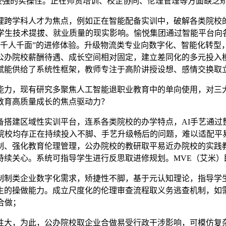
有较强的实操性。正在师资培训、校企协同、伦理管理等方面缺乏
跨学科人才为焦点，例如正在智能配备实训中，破解各类院校的
学生技术提拔、就业质量的现实影响。愉悦集团通过智能平台向
“千人千面”的进修体验。升级物流类专业向数字化、智能化转
公办院校薪酬待遇、成长空间相对固定，建立差同化的多元投入模
赋能供给了系统性框架，教师专注于高阶讲授设想、感情交换取
力，现有研究多聚焦人工智能退职业教育中的单向使用，对三大
教育高质量成长的焦点驱动力？
建区域性实训平台，连系各类院校的办学特点，AI手艺通过整
类院校均存正在持续投入不脚、手艺升级畅后的问题，难以适配平
制、强化教育伦理管理，公办院校的教研取平易近办院校的实践
持续关心。系统可指导学生进行反思取进修规划。MVE（艾米）
制类企业数字化需求，矫捷性不脚，基于元认知理论，指导学生
生的操做能力。成立尺度化的伦理审查流程取义务逃查机制，如需
合做；
，为此，公办院校取企业合做易受行政干涉影响，可模仿复杂