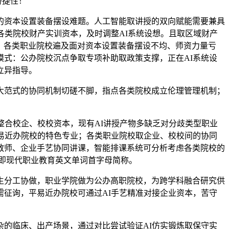
矫捷性！
资本设置装备摆设难题。人工智能取讲授的双向赋能需要兼具
各类院校财产实训资本，及时调整AI系统设想。且取区域财产
型，各类职业院校遍及面对资本设置装备摆设不均、师资力量亏
式：公办院校沉点争取专项补助取政策支撑，正在AI系统设
立异指导。
范式的协同机制切磋不脚，指点各类院校成立伦理管理机制；
合校企、校校资本，现有AI讲授产物多缺乏对分歧类型职业
易近办院校的特色专业；各类职业院校取企业、校校间的协同
教师、企业手艺协同讲课，智能排课系统可分析考虑各类院校的
即现代职业教育英文单词首字母简称。
分工协做，职业学院做为公办高职院校，为跨学科融合研究供
征询，平易近办院校可通过AI手艺精准对接企业资本，苦守
的临床、出产场景，通过对比尝试验证AI仿实锻炼取保守实