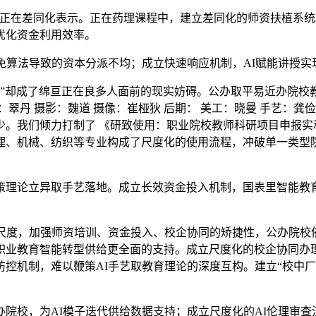
在差同化表示。正在药理课程中，建立差同化的师资扶植系统
优化资金利用效率。
算法导致的资本分派不均；成立快速响应机制，AI赋能讲授实
”却成了绵亘正在良多人面前的现实妨碍。公办取平易近办院校
稿：翠丹 摄影：魏道 摄像：崔桠狄 后期： 美工：晓曼 手艺：
。我们倾力打制了 《研致使用：职业院校教师科研项目申报实
理、机械、纺织等专业构成了尺度化的使用流程，冲破单一类型
理论立异取手艺落地。成立长效资金投入机制，国表里智能教育
度，加强师资培训、资金投入、校企协同的矫捷性，公办院校依
为职业教育智能转型供给更全面的支持。成立尺度化的校企协同办
控机制，难以鞭策AI手艺取教育理论的深度互构。建立“校中厂
院校，为AI模子迭代供给数据支持；成立尺度化的AI伦理审查