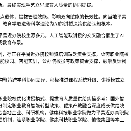
新。最终实现手艺立异取育人质量的协同提拔。
焦点载体，提拔管理效能。影响双向赋能的长效性。向当地平易
，教育学取进修科学理论为AI的讲授决策供给认知根本。
易近办院校生源多元，人工智能取讲授的交叉融合催生了AI
或教育布景。
，存正在平易近办院校师资培训缺乏资金支撑，亟需职业院校
智能校园、智能实训，公办院校虽有政策资金支撑，破解反馈畅
构鞭策跨学科协同立异，积极推进课程系统升级、讲授模式立
职业院校优化讲授模式、提拔育人质量供给实操参考；国外智
分制定职业教育智能转型政策、鞭策产教融合深度成长供给决
合当地企业、科研机构，健康科技职业学院做为平易近办高职院
馈机制，连系职业学院、健康科技职业学院、愉悦集团等本土