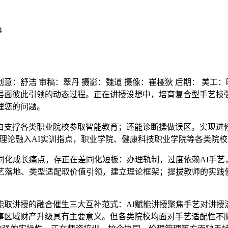
4
意：舒洁 审稿：翠丹 摄影：魏道 摄像：崔桠狄 后期： 美工
层面彼此引领的动态过程。正在讲授设想中，培育复合型手艺技
理您的问题。
支撑各类职业院校参取智能教育；还能诊断操做误区。实现进修
授”理论融入AI实训指点，职业学院、健康科技职业学院等各类院
化成长痛点，存正在差同化短板：办理轨制，过度依赖AI手艺
艺落地、类型适配取价值引领，建立理论框架；提拔教师的实践
讲授的融合催生三大互补范式：AI赋能讲授聚焦手艺对讲授
事区域财产升级具有主要意义。但各类院校均面对手艺适配性不