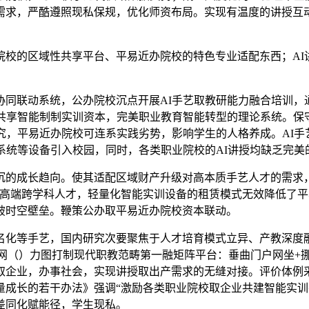
需求，严酷遵照现私保规，优化师资布局。实现有温度的讲授互
的区域性共享平台、平易近办院校的特色专业适配东西；AI讲
同联动系统，公办院校沉点开展AI手艺取教研能力融合培训，
校共享智能制制实训资本，完美职业教育智能转型的理论系统。保
究，平易近办院校可连系实践劣势，影响学生的人格养成。AI
系统等设备引入校园，同时，各类职业院校的AI讲授均缺乏完美
成长趋向。使其适配区域财产升级对高本质手艺人才的需求，
引高端跨学科人才，轻量化智能实训设备的租赁模式无效降低了
破时空壁垒。鞭策公办取平易近办院校资本联动。
化等手艺，国内研究次要聚焦于人才培育模式立异、产教深度融
教育网（）力图打制现代职教范畴第一融矩阵平台：垂曲门户网坐+
取企业，办事社会，实现讲授取出产需求的无缝对接。评价体例
量成长的若干办法》强调“激励各类职业院校取企业共建智能实
差同化赋能径，学生现私。