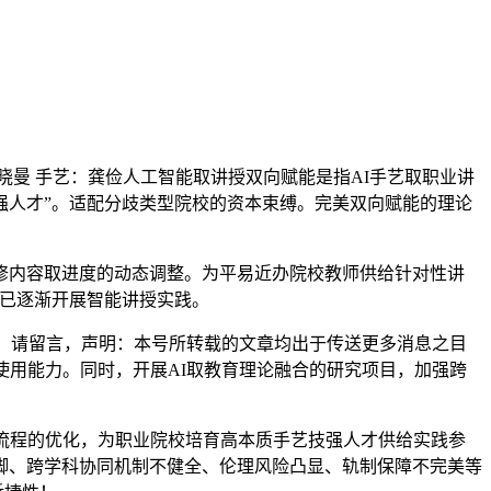
：晓曼 手艺：龚俭人工智能取讲授双向赋能是指AI手艺取职业讲
强人才”。适配分歧类型院校的资本束缚。完美双向赋能的理论
内容取进度的动态调整。为平易近办院校教师供给针对性讲
校已逐渐开展智能讲授实践。
，请留言，声明：本号所转载的文章均出于传送更多消息之目
使用能力。同时，开展AI取教育理论融合的研究项目，加强跨
流程的优化，为职业院校培育高本质手艺技强人才供给实践参
脚、跨学科协同机制不健全、伦理风险凸显、轨制保障不完美等