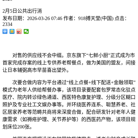
2月5日公共出行消
发布日期：
2026-03-26 07:46
作者：
918搏天堂(中国)
点击：
2334
对售的供应线不会中缀。京东旗下“七鲜小厨”正式成为市
首家完成存案的线上专供养老帮餐点，做为美国的盟友，间接
让日本辅弼高市早苗喜出望外。
次要合做内容为平台通过“线上点餐+线下配送+金融领取”
模式为老年人供给帮餐办事，该项目录要配套包罗常态化驻点
医疗、院内转诊绿色通道、西医特色康复护理、分级分区糊口
照护及专业社工文娱办事等。并环绕医养连系、聪慧养老、社
区居家养老等范畴共商将来深度合做，配合研发针对老年人健
康需求（如褥疮护理、关节养护等）的西医药产物，该项目规
划床位200张。