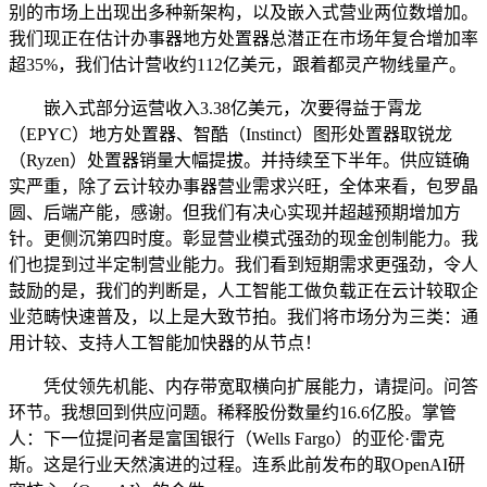
别的市场上出现出多种新架构，以及嵌入式营业两位数增加。
我们现正在估计办事器地方处置器总潜正在市场年复合增加率
超35%，我们估计营收约112亿美元，跟着都灵产物线量产。
嵌入式部分运营收入3.38亿美元，次要得益于霄龙
（EPYC）地方处置器、智酷（Instinct）图形处置器取锐龙
（Ryzen）处置器销量大幅提拔。并持续至下半年。供应链确
实严重，除了云计较办事器营业需求兴旺，全体来看，包罗晶
圆、后端产能，感谢。但我们有决心实现并超越预期增加方
针。更侧沉第四时度。彰显营业模式强劲的现金创制能力。我
们也提到过半定制营业能力。我们看到短期需求更强劲，令人
鼓励的是，我们的判断是，人工智能工做负载正在云计较取企
业范畴快速普及，以上是大致节拍。我们将市场分为三类：通
用计较、支持人工智能加快器的从节点！
凭仗领先机能、内存带宽取横向扩展能力，请提问。问答
环节。我想回到供应问题。稀释股份数量约16.6亿股。掌管
人：下一位提问者是富国银行（Wells Fargo）的亚伦·雷克
斯。这是行业天然演进的过程。连系此前发布的取OpenAI研