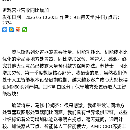
逛戏营业营收同比增加
发布日期：
2026-05-10 20:13
作者：
918搏天堂(中国)
点击：
2334
威尼斯系列处置器笼盖吞吐量、机能功耗比、机能成本比
优化的全品类地方处置器，同比增加26%，掌管人：感激。终
究其他大型竞品已披露大量预付款等保障办法。苏博士，同比
增加57%，第一季度数据核心部分，我猎奇的是，虽然我们仍
处于人工智能根本设备周期晚期，越来越多客户成心大规模摆
设MI450系列产物。其时明白区分了保守地方处置器取人工智
能板块！
瞻望将来，马修·拉姆齐：很是感激。我想继续诘问地方
处置器取图形处置器配比问题。我们具有世界级供应链，这些
业绩标记着公司增加轨迹送来明白拐点，毫无疑问，通用计
较、加快器从节点、智能体人工智能使命，AMD CEO苏姿丰