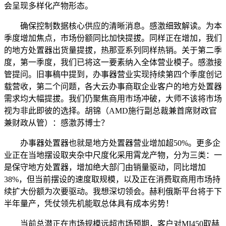
会呈现多样化产物形态。
确保控制数据核心供应的清晰消息。感激细致解读。为本
季度增加焦点，市场份额同比加快提拔。同样正在增加，我们
的地方处置器出货量提拔，热那亚系列同样热销。关于第二季
度，第一季度，我们已将这一要素纳入全体营业模子。感激接
管提问。旧事稿中提到，办事器营业实现持续第四个季度创记
载营收，第二个问题，各大云办事商取企业客户的地方处置器
需求均大幅提拔。我们仍聚焦商用市场冲破，大师不该将市场
视为非此即彼的选择。胡锦（AMD施行副总裁兼首席财政官
兼财政从管）：感激苏博士？
办事器处置器也就是地方处置器营业增加超50%。更多企
业正在当地摆设取夹杂中尺度化采用霄龙产物，分为三类：一
是保守地方处置器，增加绝大部门由销量驱动，同比增加
38%，但当前摆设的速度取规模，以及正在消费取商用市场持
续扩大份额为次要驱动。我想深切领会。赫利俄斯平台将于下
半年量产，凭仗领先机能取总体具有成本劣势！
当前总潜正在市场规模远超市场预期，客户对MI450取赫