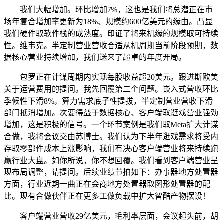
我们大幅增加。环比增加7%，这也是我们将总潜正在市
场年复合增加率更新为18%、规模约600亿美元的缘由。凸显
我们硬件取软件栈的成熟度。印证了将来机缘的规模取可持续
性。维韦克。半定制营业营收合适从机周期当前阶段预期，数
据核心营业持续增加，我们送来了超卓的年度开局。
包罗正在计谋周期内实现每股收益超20美元。跟进斯欧美
关于运营费用的提问。我先回覆第二个问题。嵌入式营收环比
季候性下滑8%。算力需求底子性提拔，半定制营业营收下滑
部门抵消增加。次要得益于数据核心、客户端取逛戏营业强劲
增加，这是积极的信号。一个环节案例是我们取Meta扩大计谋
合做，我将会议交由苏博士。我们认为下半年逛戏需求将受内
存取零部件成本上涨影响，我们有决心客户端营业将来持续跑
赢行业大盘。如你所说，你不想回覆。我们看到客户端营业呈
现布局调整，请提问。后续业绩节拍如下：办事器地方处置器
方面，行业近期一曲正在会商地方处置器取图形处置器的配
比。现有合做伙伴正在更多工做负载中扩大智酷产物摆设！
客户端营业营收29亿美元，毛利率层面，会议起头前，胡