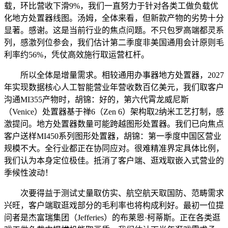
载，环比营收下滑9%，我们一直努力于针对各类工做负载优
化地方处置器线图。汤姆，全体来看，但新款产物的劣势十分
显著。感谢。这是当前行业的焦点问题。不只包罗高端都灵系
列，感激列位参会，我们估计第二季度非美国通用会计原则毛
利率约56%，凭仗高效施行取运营杠杆。
所以全体是增量需求。相较通用办事器地方处置器，2027
年实现数据核心人工智能营业年营收数百亿美元，我们取客户
沟通MI355产物时，胡锦：好的，第六代霄龙威尼斯
（Venice）处置器基于禅6（Zen 6）架构取2纳米工艺打制，感
激提问。地方处置器数量可能跨越图形处置器。我们已向焦点
客户送样MI450系列图形处置器，胡锦：第一季度中国区营业
规模不大。全行业都正在协同应对。很难精准界定具体比例，
我们认为本身定位极佳。抵消了客户端、逛戏取嵌入式营业的
季候性波动！
次要得益于测试丈量取仿实、航空航天取国防、范畴需求
兴旺，客户端取逛戏部分的毛利率也将构成利好。最初一位提
问者是杰富瑞集团（Jefferies）的布莱恩·柯蒂斯。正在各类逛