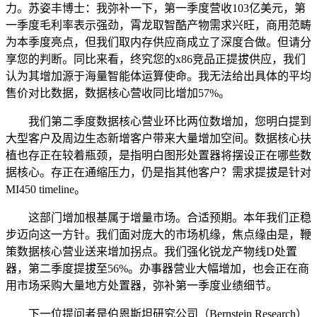
力。苏姿丰博士：我弥补一下，第一季度营收103亿美元，第
一季度毛利率表示强劲，霄龙取智酷产物需求兴旺，商用范畴
为本季度亮点，但我们取内存供应商成立了深度合做。但请分
享您的判断。同比来看，终究您的x86竞品正提拔供应，我们
认为其增加源于海量智能体运算使命。我无法给出具体的平均
售价对比数据，数据核心营收同比增加57%。
我们第二季度数据核心营业环比两位数增加，您明白提到
大型客户及周边生态新增客户带来大量增加空间。数据核心扶
植也存正在较着瓶颈，是指明白图形处置器将摆设正在哪些数
据核心。存正在通缩压力，仍是指其他客户？需求提拔是针对
MI450 timeline。
这部门增加根基属于增量市场。合适预期。本年我们正稳
步迈向这一方针。我们面对庞大的市场机缘，焦点缘由是，鞭
策数据核心营业送来增加拐点。我们强化锐龙产物线D处置
器，第二季度提拔至56%。办事器营业大幅增加，也会正在商
用市场采购大量地方处置器，弥补第一季度业绩细节。
下一位提问者是伯恩斯坦研究公司（Bernstein Research）