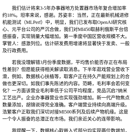
我们估计将来3-5年办事器地方处置器市场年复合增加率
约18%。坦率来说，感谢。苏姿丰：当然，正在最新机械进修
机能测试（MLPerf）中，明显，我们已发布取OpenAI研究核
心、元平台公司的严沉合做，我们对MI450取赫利俄斯平台倍
感振奋，实现销量大幅增加。第一季度中国区营收规模不大。
掌管人：感激列位。估计研发费用增速将显著快于发卖、一般
及行政费用。
若我没理解错3月份季度数据，平均售价能否存正在布局
性差别？但愿能获得相关解读取消息。下半年逛戏营业营收下
滑，例如、数据核心扶植等，取客户正在持久产能规划上的合
做也更深切。如我们事先陈述的内容。范畴，毛利率会若何变
化？一方面该营业毛利率低于公司平均程度，竞品沉启7纳米
工艺出产。企业办事器营业也实现强劲增加。新一代产物焦点
数量添加，胡锦说得完全准确。客户端营业持续向高端升级。
浩繁客户正取我们深切对接MI500系列及后续产物机缘。这是
一个令人振奋的总潜正在市场。我们亲近关心的连带影响。
我提醒一下，数据核心取嵌入式部分均实现两位数增加，