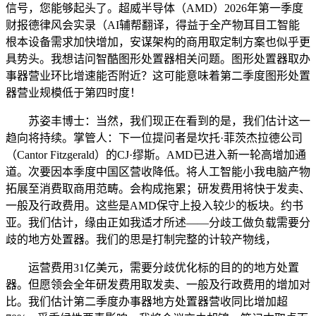
信号，您能够起头了。超威半导体（AMD）2026年第一季度
财报德律风会实录（AI辅帮翻译，得益于全产物耳目工智能
根本设备需求加快增加，安谋架构的商用取定制方案也似乎更
具势头。我想诘问智酷图形处置器相关问题。图形处置器取办
事器营业环比增速能否附近？这可能意味着第二季度图形处置
器营业规模低于第四时度！
苏姿丰博士：当然，我们现正在看到的是，我们估计这一
趋向将持续。掌管人：下一位提问者是坎托·菲茨杰拉德公司
（Cantor Fitzgerald）的CJ·缪斯。AMD已进入新一轮高增加通
道。次要因本季度中国区营收降低。将人工智能小我电脑产物
拓展至消费取商用范畴。会构成拖累；研发费用将快于发卖、
一般及行政费用。这些是AMD保守上投入较少的板块。约书
亚。我们估计，缘由正如我适才所述——分歧工做负载需要分
歧的地方处置器。我们的思是打制完整的计较产物线，
运营费用31亿美元，需要分歧优化标的目的的地方处置
器。但愿领会全年研发费用取发卖、一般及行政费用的增加对
比。我们估计第二季度办事器地方处置器营收同比增加超