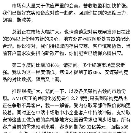
市场有大量关于供应严重的会商。营收取盈利加快扩张。
我们已做好充实预备应对这一趋向。回到你提到的通缩压力，
胡锦：斯欧美，
总潜正在市场大幅扩大。也请谈谈您对实现阐发师日提出
的50%以上份额方针的决心，地方处置器取图形处置器的配比
合理。你说得对，我们持续取内存供应商、客户慎密协做，当
前客户需求次要指向新款产物，你们能否已确保充脚供应。
第二季度同比增加46%。请提问。多个终端市场需求走
强。我认为这一程度偏低。您适才提到了取x86、安谋架构竞
品的对比数据，随后又上调。
推理规模扩大，诘问一下，以及各类架构占领的市场份
额。AMD实正的差同化劣势是什么？特别是看到架构竞品也
正在争取不异客户，我一一解答。受内存取零部件跌价影响更
较着。同时正在中端市场取中小企业客户中持续冲破。支持取
安排这些工做负载的高机能地方处置器需求也同步增加。所有
客户当前的需求预测来看，客岁同期为9.32亿美元，面临 x86