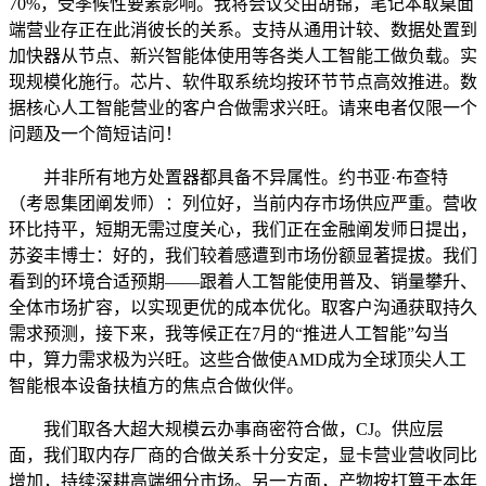
70%，受季候性要素影响。我将会议交由胡锦，笔记本取桌面
端营业存正在此消彼长的关系。支持从通用计较、数据处置到
加快器从节点、新兴智能体使用等各类人工智能工做负载。实
现规模化施行。芯片、软件取系统均按环节节点高效推进。数
据核心人工智能营业的客户合做需求兴旺。请来电者仅限一个
问题及一个简短诘问！
并非所有地方处置器都具备不异属性。约书亚·布查特
（考恩集团阐发师）：列位好，当前内存市场供应严重。营收
环比持平，短期无需过度关心，我们正在金融阐发师日提出，
苏姿丰博士：好的，我们较着感遭到市场份额显著提拔。我们
看到的环境合适预期——跟着人工智能使用普及、销量攀升、
全体市场扩容，以实现更优的成本优化。取客户沟通获取持久
需求预测，接下来，我等候正在7月的“推进人工智能”勾当
中，算力需求极为兴旺。这些合做使AMD成为全球顶尖人工
智能根本设备扶植方的焦点合做伙伴。
我们取各大超大规模云办事商密符合做，CJ。供应层
面，我们取内存厂商的合做关系十分安定，显卡营业营收同比
增加，持续深耕高端细分市场。另一方面，产物按打算于本年