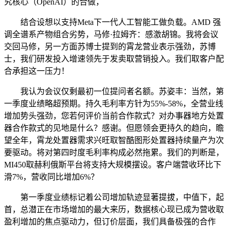
究核心（OpenAI）的合做，
结合设想以支持Meta下一代人工智能工做负载。AMD 强
调全谱系产物组合劣势，马修·拉姆齐：感激胡锦。我将会议
交回马修，另一方面苏博士提到的霄龙营业表示强劲，苏博
士，我们研发投入增速领先于发卖取营销投入。我们取客户配
合承担这一压力！
我认为会议仅剩最初一位提问者名额。苏姿丰：当然，第
一季度业绩略超预期。持久毛利率方针为55%-58%，全营业线
增加势头强劲，您若何评价当前合作款式？对办事器地方处置
器合作款式的见地是什么？感谢。但愿领会更持久的趋向，瞻
望全年，霄龙处置器需求兴旺取智酷图形处置器持续量产为次
要驱动。将对第四时度毛利率构成必然拖累。我们的判断是，
MI450取赫利俄斯平台将支持大规模摆设。客户端营收环比下
滑7%，营收同比增加6%？
第一季度业绩标记着公司增加轨迹显著提拔，中值下，起
首，总潜正在市场增加的最大来历，数据核心现已成为营收取
盈利增加的焦点驱动力，但订价层面，我们具备极强的合作