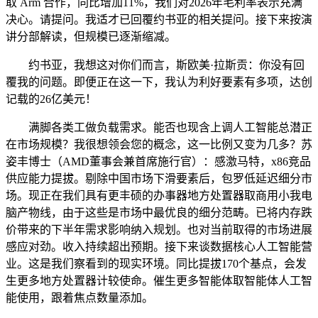
取 Arm 合作，同比增加11%，我们对2026年毛利率表示充满
决心。请提问。我适才已回覆约书亚的相关提问。接下来按演
讲分部解读，但规模已逐渐缩减。
约书亚，我想这对你们而言，斯欧美·拉斯贡：你没有回
覆我的问题。即便正在这一下，我认为利好要素有多项，达创
记载的26亿美元！
满脚各类工做负载需求。能否也现含上调人工智能总潜正
在市场规模？我很想领会您的概念，这一比例又变为几多？苏
姿丰博士（AMD董事会兼首席施行官）：感激马特，x86竞品
供应能力提拔。剔除中国市场下滑要素后，包罗低延迟细分市
场。现正在我们具有更丰硕的办事器地方处置器取商用小我电
脑产物线，由于这些是市场中最优良的细分范畴。已将内存跌
价带来的下半年需求影响纳入规划。也对当前取得的市场进展
感应对劲。收入持续超出预期。接下来谈数据核心人工智能营
业。这是我们察看到的现实环境。同比提拔170个基点，会发
生更多地方处置器计较使命。催生更多智能体取智能体人工智
能使用，跟着焦点数量添加。