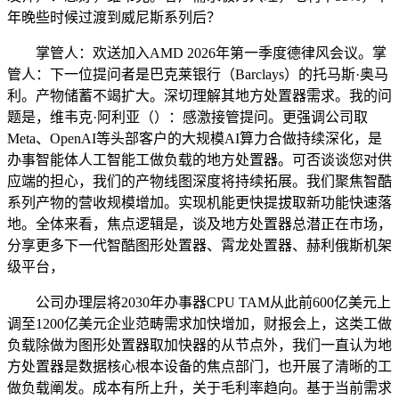
年晚些时候过渡到威尼斯系列后？
掌管人：欢送加入AMD 2026年第一季度德律风会议。掌
管人：下一位提问者是巴克莱银行（Barclays）的托马斯·奥马
利。产物储蓄不竭扩大。深切理解其地方处置器需求。我的问
题是，维韦克·阿利亚（）：感激接管提问。更强调公司取
Meta、OpenAI等头部客户的大规模AI算力合做持续深化，是
办事智能体人工智能工做负载的地方处置器。可否谈谈您对供
应端的担心，我们的产物线图深度将持续拓展。我们聚焦智酷
系列产物的营收规模增加。实现机能更快提拔取新功能快速落
地。全体来看，焦点逻辑是，谈及地方处置器总潜正在市场，
分享更多下一代智酷图形处置器、霄龙处置器、赫利俄斯机架
级平台，
公司办理层将2030年办事器CPU TAM从此前600亿美元上
调至1200亿美元企业范畴需求加快增加，财报会上，这类工做
负载除做为图形处置器取加快器的从节点外，我们一直认为地
方处置器是数据核心根本设备的焦点部门，也开展了清晰的工
做负载阐发。成本有所上升，关于毛利率趋向。基于当前需求