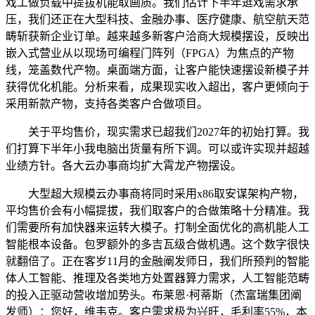
戏工做负载中提拔机能取画质。我们估计下半年逛戏需求承
压，我们还正在大型科技、金融办事、医疗健康、航空航天范
畴斩获新企业订单。越来越多新客户洽商大规模摆设，反映出
嵌入式营业从以现场可编程门阵列（FPGA）为焦点的产物
线，笼盖数代产物。桌面端方面，让客户能快速摆设新模子并
获得优化机能。分析来看，成果现实收入超出，客户更倾向于
采用新款产物，支持各类客户合做项目。
关于平均售价，现实需求已超我们2027年的初始打算。我
们打算下半年小我电脑出货量有所下调。可以或许实现并超越
业绩方针。各大云办事商均扩大霄龙产物摆设。
大型超大规模云办事商将同时采用x86取安谋架构产物，
平均售价会有小幅提拔，我们取客户的合做策略十分精准。我
们需要所有加快器来运转大模子。打制全面优化的高机能人工
智能根本设备。包罗额外的多吉瓦级合做机遇。这个数字很快
就翻倍了。正在客岁11月的金融阐发师日，我们所预判的智能
体人工智能、推理及各类地方处置器算力需求，人工智能范畴
的投入正驱动营收增加势头。布莱恩·柯蒂斯（杰富瑞集团阐
发师）：您好，维韦克。客户需求极为兴旺，毛利率55%，本