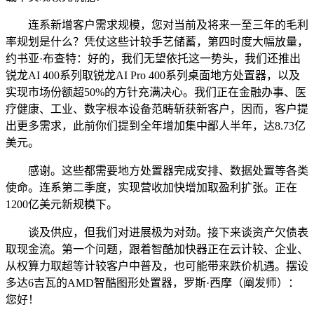
连系新增客户需求规模，您对当前及将来一至三年的毛利
率规划是什么？凭仗这些计较手艺储蓄，第四时度大幅放量，
约书亚·布查特：好的，我们无望依托这一势头，我们还推出
锐龙AI 400系列取锐龙AI Pro 400系列桌面地方处置器，以及
实现市场份额超50%的方针充满决心。我们正在金融办事、医
疗健康、工业、数字根本设备范畴斩获新客户，因而，客户提
出更多需求，此前你们提到全年增加集中鄙人半年，达8.73亿
美元。
感谢。这些都需要地方处置器完成安排、数据处置等各类
使命。连系第二季度，实现营收加快增加取盈利扩张。正在
1200亿美元新规模下。
谈及供应，但我们对进展极为对劲。接下来谈资产欠债表
取现金流。第一个问题，跟着智酷加快器正在云计较、企业、
从权算力取超等计较客户中普及，也可能带来跌价机遇。摆设
多达6吉瓦的AMD智酷图形处置器，罗斯·西摩（阐发师）：
您好！